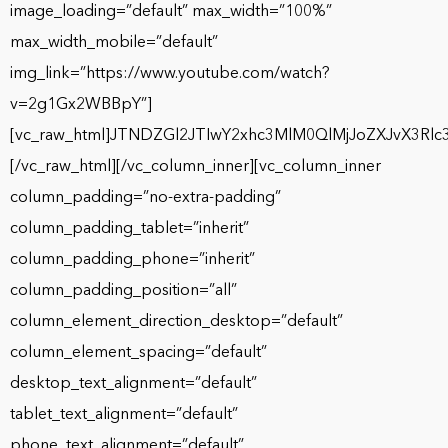
image_loading=”default” max_width=”100%”
max_width_mobile=”default”
img_link=”https://www.youtube.com/watch?
v=2g1Gx2WBBpY”]
[vc_raw_html]JTNDZGl2JTIwY2xhc3MlM0QlMjJoZXJvX
[/vc_raw_html][/vc_column_inner][vc_column_inner
column_padding=”no-extra-padding”
column_padding_tablet=”inherit”
column_padding_phone=”inherit”
column_padding_position=”all”
column_element_direction_desktop=”default”
column_element_spacing=”default”
desktop_text_alignment=”default”
tablet_text_alignment=”default”
phone_text_alignment=”default”