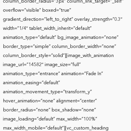
column_border_radius=”3px” column_link_target=”_self”
overflow=”visible” boxed=”true”
gradient_direction=”left_to_right” overlay_strength=”0.3″
width=”1/4″ tablet_width_inherit=”default”
animation_type=”default” bg_image_animation=”none”
border_type=”simple” column_border_width=”none”
column_border_style=”solid”][image_with_animation
image_url=”14582″ image_size=”full”
animation_type=”entrance” animation=”Fade In”
animation_easing=”default”
animation_movement_type=”transform_y”
hover_animation=”none” alignment=”center”
border_radius=”none” box_shadow=”none”
image_loading=”default” max_width=”100%”
max_width_mobile=”default”][vc_custom_heading