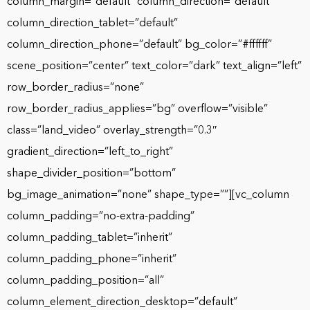
column_margin=”default” column_direction=”default”
column_direction_tablet=”default”
column_direction_phone=”default” bg_color=”#ffffff”
scene_position=”center” text_color=”dark” text_align=”left”
row_border_radius=”none”
row_border_radius_applies=”bg” overflow=”visible”
class=”land_video” overlay_strength=”0.3″
gradient_direction=”left_to_right”
shape_divider_position=”bottom”
bg_image_animation=”none” shape_type=””][vc_column
column_padding=”no-extra-padding”
column_padding_tablet=”inherit”
column_padding_phone=”inherit”
column_padding_position=”all”
column_element_direction_desktop=”default”