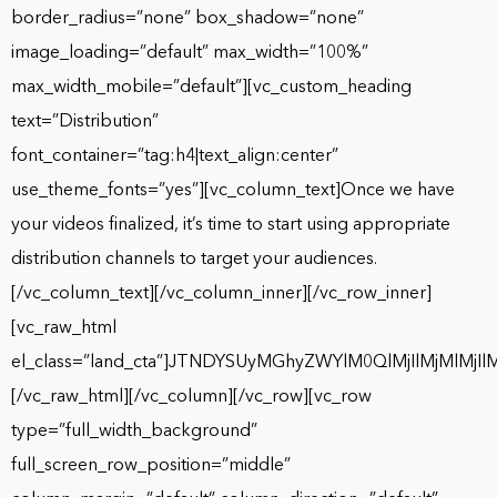
border_radius=”none” box_shadow=”none”
image_loading=”default” max_width=”100%”
max_width_mobile=”default”][vc_custom_heading
text=”Distribution”
font_container=”tag:h4|text_align:center”
use_theme_fonts=”yes”][vc_column_text]Once we have
your videos finalized, it’s time to start using appropriate
distribution channels to target your audiences.
[/vc_column_text][/vc_column_inner][/vc_row_inner]
[vc_raw_html
el_class=”land_cta”]JTNDYSUyMGhyZWYlM0QlMjIlMjM
[/vc_raw_html][/vc_column][/vc_row][vc_row
type=”full_width_background”
full_screen_row_position=”middle”