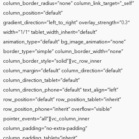
column_border_radius=”none” column_link_target=”_self”
column_position=”default”
gradient_direction=”left_to_right” overlay_strength=”0.3″
width=”1/1″ tablet_width_inherit=”default”
animation_type=”default” bg_image_animation=”none”
border_type=”simple” column_border_width=”none”
column_border_style=”solid”][vc_row_inner
column_margin=”default” column_direction=”default”
column_direction_tablet=”default”
column_direction_phone=”default” text_align=”left”
row_position=”default” row_position_tablet=”inherit”
row_position_phone=”inherit” overflow=”visible”
pointer_events=”all”][vc_column_inner
column_padding=”no-extra-padding”
column_padding_tablet=”inherit”