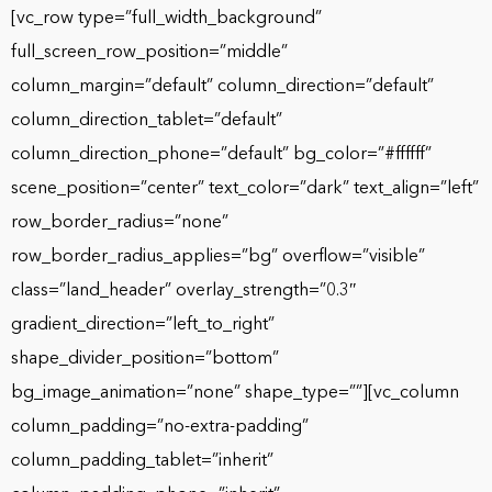
[vc_row type=”full_width_background” full_screen_row_position=”middle” column_margin=”default” column_direction=”default” column_direction_tablet=”default” column_direction_phone=”default” bg_color=”#ffffff” scene_position=”center” text_color=”dark” text_align=”left” row_border_radius=”none” row_border_radius_applies=”bg” overflow=”visible” class=”land_header” overlay_strength=”0.3″ gradient_direction=”left_to_right” shape_divider_position=”bottom” bg_image_animation=”none” shape_type=””][vc_column column_padding=”no-extra-padding” column_padding_tablet=”inherit” column_padding_phone=”inherit” column_padding_position=”all” column_element_direction_desktop=”default” column_element_spacing=”default” desktop_text_alignment=”default” tablet_text_alignment=”default” phone_text_alignment=”default” background_color_opacity=”1″ background_hover_color_opacity=”1″ column_backdrop_filter=”none” column_shadow=”none” column_border_radius=”none” column_link_target=”_self” column_position=”default” gradient_direction=”left_to_right” overlay_strength=”0.3″ width=”1/1″ tablet_width_inherit=”default” animation_type=”default” bg_image_animation=”none” border_type=”simple” column_border_width=”none” column_border_style=”solid”][vc_raw_html css=””]JTNDaGVhZGVyJTIwaWQlM0QlMjJsYW5kX2hlYWRlciUyMiUzRSUwQSUyMCUyMCUzQ2RpdiUyMGNsYXNzJTNEJTIyaW5uJTIyJTNFJTBBJTIwJTIwJTIwJTIwJTNDYSUyMGhyZWYlM0QlMjJodHRwcyUzQSUyRiUyRmxvY2FsZXllc2l0LmNvbSUyRnNhbi1hbnRvbmlvLXZpZGVvLXByb2R1Y3Rpb24tY29tcGFueSUyRiUyMiUyMGNsYXNzJTNEJTIybG9nbyUyMiUzRSUwQSUyMCUyMCUyMCUyMCUyMCUyMCUzQ2ltZyUyMHNyYyUzRCUyMmh0dHBzJTNBJTJGJTJGbG9jYWxleWVzaXQuY29tJTJGd3AtY29udGVudCUyRnVwbG9hZHMlMkYyMDIwJTJGMTElMkZsb2dvLnBuZyUyMiUyMGFsdCUzRCUyMmltYWdlJTIyJTNFJTBBJTIwJTIwJTIwJTIwJTNDJTJGYSUzRSUwQSUyMCUyMCUyMCUyMCUzQ3VsJTNFJTBBJTIwJTIwJTNDbGklM0UlM0NhJTIwaHJlZiUzRCUyMmh0dHBzJTNBJTJGJTJGbG9jYWxleWVzaXQuY29tJTJGc2FuLWFudG9uaW8tdmlkZW8tcHJvZHVjdGlvbi1jb21wYW55JTJGJTIzYWJvdXQlMjIlM0VBYm91dCUyMFVzJTNDJTJGYSUzRSUzQyUyRmxpJTNFJTBBJTIwJTIwJTNDbGklM0UlM0NhJTIwaHJlZiUzRCUyMmh0dHBzJTNBJTJGJTJGbG9jYWxleWVzaXQuY29tJTJGc2FuLWFudG9uaW8tdmlkZW8tcHJvZHVjdGlvbi1jb21wYW55JTJGJTIzdGVzdGltb25pYWxzJTIyJTNFVGVzdGltb25pYWxzJTNDJTJGYSUzRSUzQyUyRmxpJTNFJTBBJTBBJTIwJTIwJTNDbGklMjBjbGFzcyUzRCUyMmhhcy1zdWJtZW51JTIyJTNFJTBBJTIwJTIwJTIwJTIwJTNDYSUyMGhyZWYlM0QlMjJodHRwcyUzQSUyRiUyRmxvY2FsZXllc2l0LmNvbSUyRm91ci1sb2NhdGlvbnMlMkYlMjIlM0VMb2NhdGlvbnMlM0MlMkZhJTNFJTBBJTBBJTIwJTIwJTIwJTIwJTNDdWwlMjBjbGFzcyUzRCUyMnN1Yi1tZW51JTIyJTNFJTBBJTIwJTIwJTIwJTIwJTIwJTIwJTNDbGklM0UlM0NhJTIwaHJlZiUzRCUyMmh0dHBzJTNBJTJGJTJGbG9jYWxleWVzaXQuY29tJTJGYmVzdC12aWRlby1wcm9kdWN0aW9uLWNvbXBhbnktbWlhbWklMkYlMjIlM0VNaWFtaSUzQyUyRmElM0UlM0MlMkZsaSUzRSUwQSUyMCUyMCUyMCUyMCUyMCUyMCUzQ2xpJTNFJTNDYSUyMGhyZWYlM0QlMjJodHRwcyUzQSUyRiUyRmxvY2FsZXllc2l0LmNvbSUyRmJlc3QtdmlkZW8tcHJvZHVjdGlvbi1jb21wYW55LW55YyUyRiUyMiUzRU5ldyUyMFlvcmslM0MlMkZhJTNFJTNDJTJGbGklM0UlMEElMjAlMjAlMjAlMjAlMjAlMjAlM0NsaSUzRSUzQ2ElMjBocmVmJTNEJTIyaHR0cHMlM0ElMkYlMkZsb2NhbGV5ZXNpdC5jb20lMkZsb3MtYW5nZWxlcy12aWRlby1wcm9kdWN0aW9uLWNvbXBhbnklMkYlMjIlM0VMb3MlMjBBbmdlbGVzJTNDJTJGYSUzRSUzQyUyRmxpJTNFJTBBJTIwJTIwJTIwJTIwJTIwJTIwJTNDbGklM0UlM0NhJTIwaHJlZiUzRCUyMmh0dHBzJTNBJTJGJTJGbG9jYWxleWVzaXQuY29tJTJGYmVzdC12aWRlby1wcm9kdWN0aW9uLWNvbXBhbnktYXRsYW50YSUyRiUyMiUzRUF0bGFudGElM0MlMkZhJTNFJTNDJTJGbGklM0UlMEElMjAlMjAlMjAlMjAlMjAlMjAlM0NsaSUzRSUzQ2ElMjBocmVmJTNEJTIyaHR0cHMlM0ElMkYlMkZsb2NhbGV5ZXNpdC5jb20lMkZiZXN0LXZpZGVvLXByb2R1Y3Rpb24tY29tcGFueS1hdXN0aW4lMkYlMjIlM0VBdXN0aW4lM0MlMkZhJTNFJTNDJTJGbGklM0UlMEElMjAlMjAlMjAlMjAlMjAlMjAlM0NsaSUzRSUzQ2ElMjBocmVmJTNEJTIyaHR0cHMlM0ElMkYlMkZsb2NhbGV5ZXNpdC5jb20lMkZiZXN0LXZpZGVvLXByb2R1Y3Rpb24tY29tcGFueS1zYW4tZGllZ28lMkYlMjIlM0VTYW4lMjBEaWVnbyUzQyUyRmElM0UlM0MlMkZsaSUzRSUwQSUyMCUyMCUyMCUyMCUyMCUyMCUzQ2xpJTNFJTNDYSUyMGhyZWYlM0QlMjJodHRwcyUzQSUyRiUyRmxvY2FsZXllc2l0LmNvbSUyRmJlc3QtdmlkZW8tcHJvZHVjdGlvbi1jb21wYW55LWRhbGxhcyUyRiUyMiUzRURhbGxhcyUzQyUyRmElM0UlM0MlMkZsaSUzRSUwQSUyMCUyMCUyMCUyMCUyMCUyMCUzQ2xpJTNFJTNDYSUyMGhyZWYlM0QlMjJodHRwcyUzQSUyRiUyRmxvY2FsZXllc2l0LmNvbSUyRmJlc3QtdmlkZW8tcHJvZHVjdGlvbi1jb21wYW55LWRlbnZlciUyRiUyMiUzRURlbnZlciUzQyUyRmElM0UlM0MlMkZsaSUzRSUwQSUyMCUyMCUyMCUyMCUyMCUyMCUzQ2xpJTNFJTNDYSUyMGhyZWYlM0QlMjJodHRwcyUzQSUyRiUyRmxvY2FsZXllc2l0LmNvbSUyRmJlc3QtdmlkZW8tcHJvZHVjdGlvbi1jb21wYW55LWJvc3RvbiUyRiUyMiUzRUJvc3RvbiUzQyUyRmElM0UlM0MlMkZsaSUzRSUwQSUyMCUyMCUyMCUyMCUyMCUyMCUzQ2xpJTNFJTNDYSUyMGhyZWYlM0QlMjJodHRwcyUzQSUyRiUyRmxvY2FsZXllc2l0LmNvbSUyRndhc2hpbmd0b24tZGMtdmlkZW8tcHJvZHVjdGlvbi1jb21wYW55JTJGJTIyJTNFV2FzaGluZ3RvbiUyMERDJTNDJTJGYSUzRSUzQyUyRmxpJTNFJTBBJTIwJTIwJTIwJTIwJTIwJTIwJTNDbGklM0UlM0NhJTIwaHJlZiUzRCUyMmh0dHBzJTNBJTJGJTJGbG9jYWxleWVzaXQuY29tJTJGYmVzdC12aWRlby1wcm9kdWN0aW9uLWNvbXBhbnktY2hpY2FnbyUyRiUyMiUzRUNoaWNhZ28lM0MlMkZhJTNFJTNDJTJGbGklM0UlMEElMjAlMjAlMjAlMjAlM0MlMkZ1bCUzRSUwQSUyMCUyMCUzQyUyRmxpJTNFJTBBJTBBJTIwJTIwJTNDbGklMjBjbGFzcyUzRCUyMmhhcy1zdWJtZW51JTIyJTNFJTBBJTIwJTIwJTIwJTIwJTNDYSUyMGhyZWYlM0QlMjIlMjMlMjIlM0VJbmR1c3RyaWVzJTNDJTJGYSUzRSUwQSUwQSUyMCUyMCUyMCUyMCUzQ3VsJTIwY2xhc3MlM0QlMjJzdWItbWVudSUyMiUzRSUwQSUyMCUyMCUyMCUyMCUyMCUyMCUzQ2xpJTNFJTNDYSUyMGhyZWYlM0QlMjJodHRwcyUzQSUyRiUyRmxvY2FsZXllc2l0LmNvbSUyRnZpZGVvLXByb2R1Y3Rpb24tZm9yLXRlY2glMkYlMjIlM0VUZWNoJTNDJTJGYSUzRSUzQyUyRmxpJTNFJTBBJTIwJTIwJTIwJTIwJTIwJTIwJTNDbGklM0UlM0NhJTIwaHJlZiUzRCUyMmh0dHBzJTNBJTJGJTJGbG9jYWxleWVzaXQuY29tJTJGdmlkZW8tcHJvZHVjdGlvbi1mb3ItZmluYW5jaWFsLXNlcnZpY2VzJTJGJTIyJTNFRmluYW5jaWFsJTNDJTJGYSUzRSUzQyUyRmxpJTNFJTBBJTIwJTIwJTIwJTIwJTIwJTIwJTNDbGklM0UlM0NhJTIwaHJlZiUzRCUyMmh0dHBzJTNBJTJGJTJGbG9jYWxleWVzaXQuY29tJTJGdmlkZW8tcHJvZHVjdGlvbi1mb3ItaGVhbHRoY2FyZSUyRiUyMiUzRUhlYWx0aGNhcmUlM0MlMkZhJTNFJTNDJTJGbGklM0UlMEElMjAlMjAlMjAlMjAlMjAlMjAlM0NsaSUzRSUzQ2ElMjBocmVmJTNEJTIyaHR0cHMlM0ElMkYlMkZsb2NhbGV5ZXNpdC5jb20lMkZ2aWRlby1wcm9kdWN0aW9uLWZvci1lZHVjYXRpb24lMkYlMjIlM0VFZHVjYXRpb24lM0MlMkZhJTNFJTNDJTJGbGklM0UlMEElMjAlMjAlMjAlMjAlMjAlMjAlM0NsaSUzRSUzQ2ElMjBocmVmJTNEJTIyaHR0cHMlM0ElMkYlMkZsb2NhbGV5ZXNpdC5jb20lMkZ2aWRlby1wcm9kdWN0aW9uLWZvci1yZWFsLWVzdGF0ZSUyRiUyMiUzRVJlYWwlMjBFc3RhdGUlM0MlMkZhJTNFJTNDJTJGbGklM0UlMEElMjAlMjAlMjAlMjAlMjAlMjAlM0NsaSUzRSUzQ2ElMjBocmVmJTNEJTIyaHR0cHMlM0ElMkYlMkZsb2NhbGV5ZXNpdC5jb20lMkZ2aWRlby1wcm9kdWN0aW9uLWZvci1yZXN0YXVyYW50cyUyRiUyMiUzRVJlc3RhdXJhbnQlM0MlMkZhJTNFJTNDJTJGbGklM0UlMEElMjAlMjAlMjAlMjAlMjAlMjAlM0NsaSUzRSUzQ2ElMjBocmVmJTNEJTIyaHR0cHMlM0ElMkYlMkZsb2NhbGV5ZXNpdC5jb20lMkZ2aWRlby1wcm9kdWN0aW9uLWZvci10cmF2ZWwtYnJhbmRzJTJGJTIyJTNFVHJhdmVsJTNDJTJGYSUzRSUzQyUyRmxpJTNFJTBBJTIwJTIwJTIwJTIwJTIwJTIwJTNDbGklM0UlM0NhJTIwaHJlZiUzRCUyMmh0dHBzJTNBJTJGJTJGbG9jYWxleWVzaXQuY29tJTJGdmlkZW8tcHJvZHVjdGlvbi1mb3ItZWNvbW1lcmNlJTJGJTIyJTNFRWNvbW1lcmNlJTNDJTJGYSUzRSUzQyUyRmxpJTNFJTBBJTIwJTIwJTIwJTIwJTIwJTIwJTNDbGklM0UlM0NhJTIwaHJlZiUzRCUyMmh0dHBzJTNBJTJGJTJGbG9jYWxleWVzaXQuY29tJTJGdmlkZW8tcHJvZHVjdGlvbi1mb3Itc3RhcnR1cHMlMkYlMjIlM0VTdGFydHVwJTNDJTJGYSUzRSUzQyUyRmxpJTNFJTBBJTIwJTIwJTIwJTIwJTNDJTJGdWwlM0UlMEElMjAlMjAlM0MlMkZsaSUzRSUwQSUwQSUwQSUzQ2xpJTIwY2xhc3MlM0QlMjJoYXMtc3VibWVudSUyMiUzRSUwQSUyMCUyMCUyMCUyMCUzQ2ElMjBocmVmJTNEJTIyJTIzJTIyJTNFVmlkZW8lMjBUeXBlcyUzQyUyRmElM0UlMEElMEElMjAlMjAlMjAlMjAlM0N1bCUyMGNsYXNzJTNEJTIyc3ViLW1lbnUlMjIlM0UlMEElMjAlMjAlMjAlMjAlMjAlMjAlM0NsaSUzRSUzQ2ElMjBocmVmJTNEJTIyaHR0cHMlM0ElMkYlMkZsb2NhbGV5ZXNpdC5jb20lMkZ2aWRlby10eXBlcyUyRnRlc3RpbW9uaWFsLXZpZGVvLXByb2R1Y3Rpb24lMkYlMjIlM0VUZXN0aW1vbmlhbCUyMFZpZGVvJTNDJTJGYSUzRSUzQyUyRmxpJTNFJTBBJTIwJTIwJTIwJTIwJTIwJTIwJTNDbGklM0UlM0NhJTIwaHJlZiUzRCUyMmh0dHBzJTNBJTJGJTJGbG9jYWxleWVzaXQuY29tJTJGdmlkZW8tdHlwZXMlMkZwcm9kdWN0LXZpZGVvLXByb2R1Y3Rpb24lMkYlMjIlM0VQcm9kdWN0JTIwVmlkZW8lM0MlMkZhJTNFJTNDJTJGbGklM0UlMEElMjAlMjAlMjAlMjAlMjAlMjAlM0NsaSUzRSUzQ2ElMjBocmVmJTNEJTIyaHR0cHMlM0ElMkYlMkZsb2NhbGV5ZXNpdC5jb20lMkZ2aWRlby10eXBlcyUyRmJyYW5kLXZpZGVvLXByb2R1Y3Rpb24lMkYlMjIlM0VCcmFuZCUyMFZpZGVvJTNDJTJGYSUzRSUzQyUyRmxpJTNFJTBBJTIwJTIwJTIwJTIwJTIwJTIwJTNDbGklM0UlM0NhJTIwaHJlZiUzRCUyMmh0dHBzJTNBJTJGJTJGbG9jYWxleWVzaXQuY29tJTJGdmlkZW8tdHlwZXMlMkZjb3Jwb3JhdGUtdmlkZW8tcHJvZHVjdGlvbiUyRiUyMiUzRUNvcnBvcmF0ZSUyMFZpZGVvJTNDJTJGYSUzRSUzQyUyRmxpJTNFJTBBJTIwJTIwJTIwJTIwJTIwJTIwJTNDbGklM0UlM0NhJTIwaHJlZiUzRCUyMmh0dHBzJTNBJTJGJTJGbG9jYWxleWVzaXQuY29tJTJGdmlkZW8tdHlwZXMlMkZleHBsYWluZXItdmlkZW8tcHJvZHVjdGlvbiUyRiUyMiUzRUV4cGxhaW5lciUyMFZpZGVvJTNDJTJGYSUzRSUzQyUyRmxpJTNFJTBBJTIwJTIwJTIwJTIwJTIwJTIwJTNDbGklM0UlM0NhJTIwaHJlZiUzRCUyMmh0dHBzJTNBJTJGJTJGbG9jYWxleWVzaXQuY29tJTJGdmlkZW8tdHlwZXMlMkZlZHVjYXRpb25hbC12aWRlby1wcm9kdWN0aW9uJTJGJTIyJTNFRWR1Y2F0aW9uYWwlMjBWaWRlbyUzQyUyRmElM0UlM0MlMkZsaSUzRSUwQSUyMCUyMCUyMCUyMCUyMCUyMCUzQ2xpJTNFJTNDYSUyMGhyZWYlM0QlMjJodHRwcyUzQSUyRiUyRmxvY2FsZXllc2l0LmNvbSUyRnZpZGVvLXR5cGVzJTJGcHJvbW90aW9uYWwtdmlkZW8tcHJvZHVjdGlvbiUyRiUyMiUzRVByb21vJTIwVmlkZW8lM0MlMkZhJTNFJTNDJTJGbGklM0UlMEElMjAlMjAlMjAlMjAlMjAlMjAlM0NsaSUzRSUzQ2ElMjBocmVmJTNEJTIyaHR0cHMlM0ElMkYlMkZsb2NhbGV5ZXNpdC5jb20lMkZ2aWRlby10eXBlcyUyRmV2ZW50LXZpZGVvLXByb2R1Y3Rpb24lMkYlMjIlM0VFdmVudCUyMFZpZGVvJTNDJTJGYSUzRSUzQyUyRmxpJTNFJTBBJTIwJTIwJTIwJTIwJTIwJTIwJTNDbGklM0UlM0NhJTIwaHJlZiUzRCUyMmh0dHBzJTNBJTJGJTJGbG9jYWxleWVzaXQuY29tJTJGdmlkZW8tdHlwZXMlMkZhbmltYXRpb24tdmlkZW8tcHJvZHVjdGlvbiUyRiUyMiUzRUFuaW1hdGlvbiUyMFZpZGVvJTNDJTJGYSUzRSUzQyUyRmxpJTNFJTBBJTNDbGklM0UlM0NhJTIwaHJlZiUzRCUyMmh0dHBzJTNBJTJGJTJGbG9jYWxleWVzaXQuY29tJTJGdmlkZW8tdHlwZXMlMkZ0ZWFzZXItdmlkZW8tcHJvZHVjdGlvbiUyRiUyMiUzRVRlYXNlciUyMFZpZGVvJTNDJTJGYSUzRSUzQyUyRmxpJTNFJTBBJTNDbGklM0UlM0NhJTIwaHJlZiUzRCUyMmh0dHBzJTNBJTJGJTJGbG9jYWxleWVzaXQuY29tJTJGdmlkZW8tdHlwZXMlMkZ2aWRlby1hZC1wcm9kdWN0aW9uJTJGJTIyJTNFVmlkZW8lMjBBZCUzQyUyRmElM0UlM0MlMkZsaSUzRSUwQSUyMCUyMCUyMCUyMCUzQyUyRnVsJTNFJTBBJTIwJTIwJTNDJTJGbGklM0UlMEElMEElMEElMjAlMjAlM0NsaSUzRSUzQ2ElMjBocmVmJTNEJTIyaHR0cHMlM0ElMkYlMkZsb2NhbGV5ZXNpdC5jb20lMkZibG9nJTJGJTIyJTNFQmxvZyUzQyUyRmElM0UlM0MlMkZsaSUzRSUwQSUzQyUyRnVsJTNFJTBBJTBBJTIwJTNDYSUyMGhyZWYlM0QlMjJodHRwcyUzQSUyRiUyRmxvY2FsZXllc2l0LmNvbSUyRlNhbi1BbnRvbmlvLXZpZGVvLXByb2R1Y3Rpb24tY29tcGFueSUyRiUyMyUyMiUyMGNsYXNzJTNEJTIycXVvdGUlMjBwb3BtYWtlLTE2Mjg5JTIyJTNFR2V0JTIwYSUyMFF1b3RlJTNDJTJGYSUzRSUwQSUyMCUyMCUzQyUyRmRpdiUzRSUwQSUzQyUyRmhlYWRlciUzRSUwQSUwQSUzQ3N0eWxlJTNFJTBBJTJGJTJBJTIwJTNEJTNEJTNEJTNEJTNEJTIwSEVBREVSJTIwTUVOVSUyMEJBU0UlMjAlM0QlM0QlM0QlM0QlM0QlMjAlMkElMkYlMEElMjNsYW5kX2hlYWRlciUy