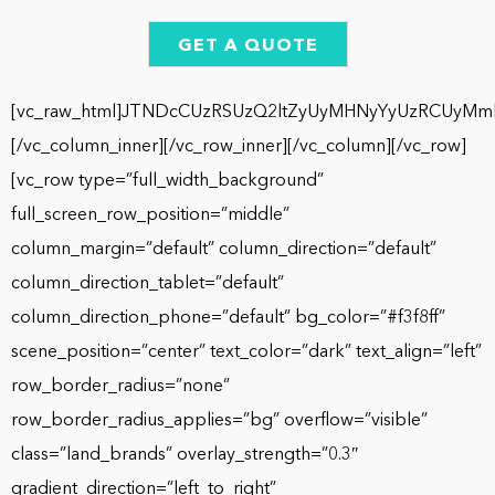
GET A QUOTE
[vc_raw_html]JTNDcCUzRSUzQ2ltZyUyMHNyYyUzRCUyMm
[/vc_column_inner][/vc_row_inner][/vc_column][/vc_row]
[vc_row type=”full_width_background”
full_screen_row_position=”middle”
column_margin=”default” column_direction=”default”
column_direction_tablet=”default”
column_direction_phone=”default” bg_color=”#f3f8ff”
scene_position=”center” text_color=”dark” text_align=”left”
row_border_radius=”none”
row_border_radius_applies=”bg” overflow=”visible”
class=”land_brands” overlay_strength=”0.3″
gradient_direction=”left_to_right”